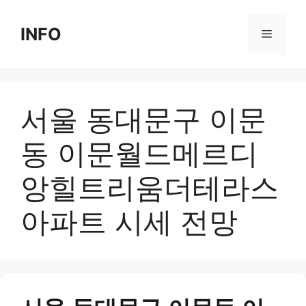
Skip
to
INFO
Menu
content
서울 동대문구 이문
동 이문월드메르디
앙힐트리움더테라스
아파트 시세 전망