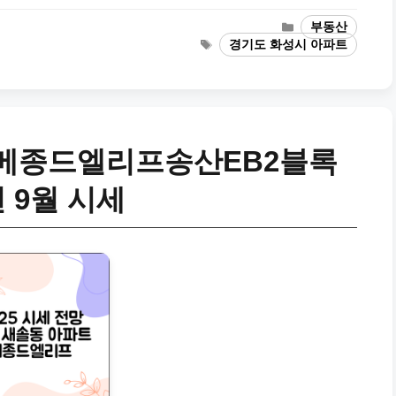
Categories
부동산
Tags
경기도 화성시 아파트
 메종드엘리프송산EB2블록
년 9월 시세