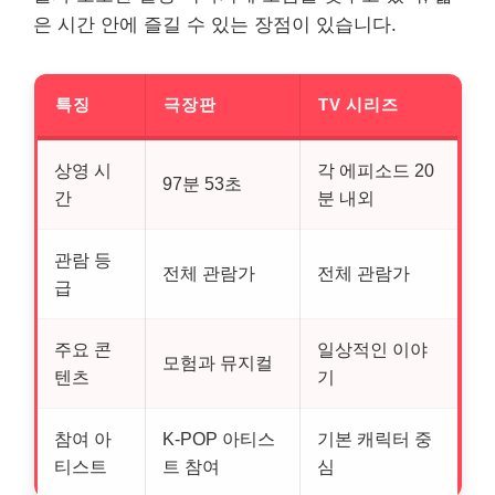
은 시간 안에 즐길 수 있는 장점이 있습니다.
특징
극장판
TV 시리즈
상영 시
각 에피소드 20
97분 53초
간
분 내외
관람 등
전체 관람가
전체 관람가
급
주요 콘
일상적인 이야
모험과 뮤지컬
텐츠
기
참여 아
K-POP 아티스
기본 캐릭터 중
티스트
트 참여
심