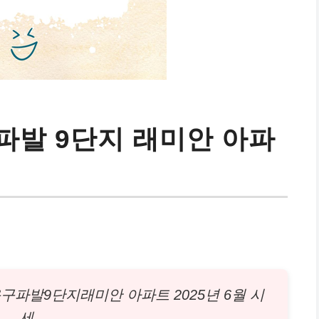
파발 9단지 래미안 아파
운구파발9단지래미안
아파트
2025년 6월 시
세