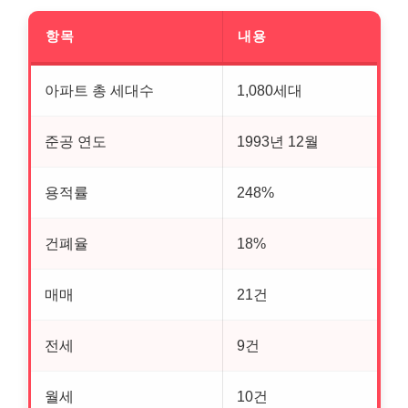
항목
내용
아파트 총 세대수
1,080세대
준공 연도
1993년 12월
용적률
248%
건폐율
18%
매매
21건
전세
9건
월세
10건