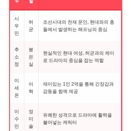
우
할
시
허
조선시대의 천재 문인, 현대와의 충
우
균
돌에서 발생하는 해프닝의 중심
민
추
봉
현실적인 현대 여성, 허균과의 케미
소
은
로 드라마의 중심을 잡는 역할
정
실
이
이
재미있는 1인 2역을 통해 긴장감과
세
혁
감동을 함께 제공
온
이
정
유쾌한 성격으로 드라마에 활력을
수
미
불어넣는 캐릭터
민
솔