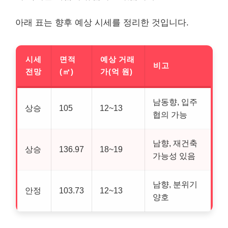
아래 표는 향후 예상 시세를 정리한 것입니다.
시세
면적
예상 거래
비고
전망
(㎡)
가(억 원)
남동향, 입주
상승
105
12~13
협의 가능
남향, 재건축
상승
136.97
18~19
가능성 있음
남향, 분위기
안정
103.73
12~13
양호