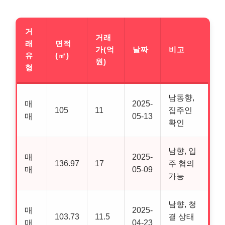
거
거래
래
면적
가(억
날짜
비고
유
(㎡)
원)
형
남동향,
매
2025-
105
11
집주인
매
05-13
확인
남향, 입
매
2025-
136.97
17
주 협의
매
05-09
가능
남향, 청
매
2025-
103.73
11.5
결 상태
매
04-23